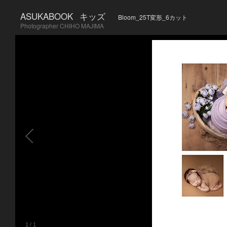
ASUKABOOK
キッズ
Bloom_25T変形_6カット
Photographer CHIHO MAJIMA
1
/
1