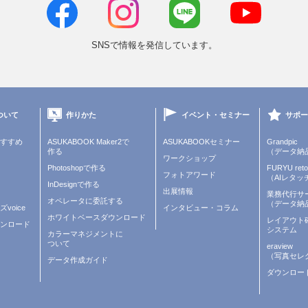
SNSで情報を発信しています。
ついて
作りかた
イベント・セミナー
サポー
すすめ
ASUKABOOK Maker2で
ASUKABOOKセミナー
Grandpic
作る
（データ納
ワークショップ
Photoshopで作る
FURYU reto
フォトアワード
（AIレタッ
InDesignで作る
出展情報
業務代行サ
オペレータに委託する
（データ納
voice
インタビュー・コラム
ホワイトベースダウンロード
レイアウト
ンロード
システム
カラーマネジメントに
ついて
eraview
（写真セレ
データ作成ガイド
ダウンロー